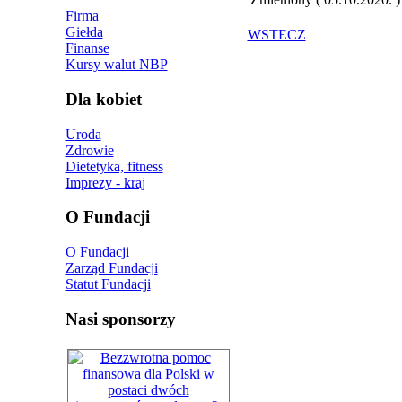
Firma
Giełda
WSTECZ
Finanse
Kursy walut NBP
Dla kobiet
Uroda
Zdrowie
Dietetyka, fitness
Imprezy - kraj
O Fundacji
O Fundacji
Zarząd Fundacji
Statut Fundacji
Nasi sponsorzy