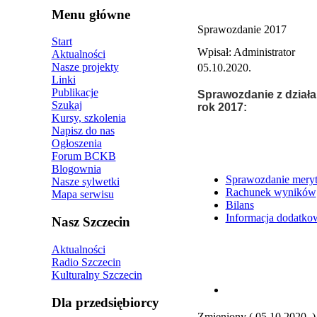
Menu główne
Sprawozdanie 2017
Start
Wpisał: Administrator
Aktualności
Nasze projekty
05.10.2020.
Linki
Publikacje
Sprawozdanie z działa
Szukaj
rok 2017:
Kursy, szkolenia
Napisz do nas
Ogłoszenia
Forum BCKB
Blogownia
Sprawozdanie mery
Nasze sylwetki
Rachunek wyników
Mapa serwisu
Bilans
Informacja dodatko
Nasz Szczecin
Aktualności
Radio Szczecin
Kulturalny Szczecin
Dla przedsiębiorcy
Zmieniony ( 05.10.2020. )